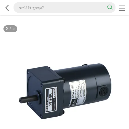
2
/
5