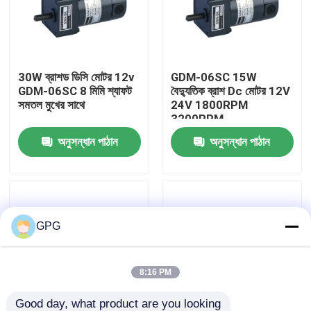
আমাদের সম্পর্কে
30W ব্রাশড ডিসি মোটর 12v
GDM-06SC 15W
কারখানা পরিদর্শন
GDM-06SC 8 মিমি শ্যাফট
বৈদ্যুতিক ব্রাশ Dc মোটর 12V
সমতল মুখের সাথে
24V 1800RPM
3200RPM
গুণমান নিয়ন্ত্রণ
অনুসন্ধান পাঠান
অনুসন্ধান পাঠান
আমাদের সাথে যোগাযোগ
খবর
GPG
এসি গিয়ার মোটর
8:16 PM
ডিসি গিয়ার মোটর
Good day, what product are you looking 