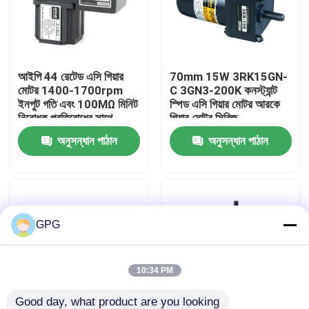
আমাদের সম্পর্কে
আইপি 44 রেটেড এসি গিয়ার
70mm 15W 3RK15GN-
কারখানা পরিদর্শন
মোটর 1400-1700rpm
C 3GN3-200K কনস্ট্যান্ট
ইনপুট গতি এবং 100MΩ মিনিট
স্পিড এসি গিয়ার মোটর আরকে
নিরোধক প্রতিরোধের সাথে
গিয়ার মোটর সিরিজ
গুণমান নিয়ন্ত্রণ
অনুসন্ধান পাঠান
অনুসন্ধান পাঠান
আমাদের সাথে যোগাযোগ
খবর
GPG
এসি গিয়ার মোটর
10:34 PM
ডিসি গিয়ার মোটর
Good day, what product are you looking 