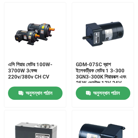
এসি গিয়ার মোটর 100W-
GDM-07SC ব্রাশ
3700W 3ফেজ
ইলেকট্রিক মোটর 1 3-300
220v/380v CH CV
3GN3-300K গিয়ারবক্স এবং
25W ভোল্টেজ 12V 24V
আউটপুট পাওয়ার সহ
অনুসন্ধান পাঠান
অনুসন্ধান পাঠান
বাড়ি
পণ্য
ভিডিও