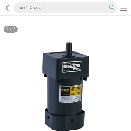
2
/
7