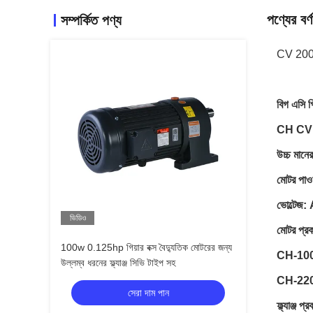
পণ্যের বর্ণ
সম্পর্কিত পণ্য
CV 200W
বিগ এসি গ
CH CV এস
উচ্চ মানের
মোটর প
ভোল্টেজ
ভিডিও
মোটর প্রক
100w 0.125hp গিয়ার বক্স বৈদ্যুতিক মোটরের জন্য
CH-10
উল্লম্ব ধরনের ফ্ল্যাঞ্জ সিভি টাইপ সহ
CH-22
সেরা দাম পান
ফ্ল্যাঞ্জ প্