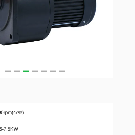
0rpm(4মেরু)
06-7.5KW