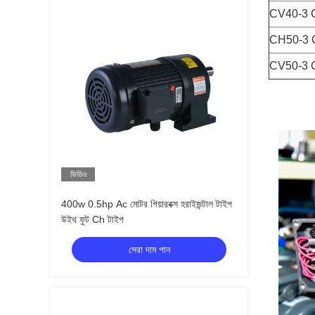
CV40-3 
CH50-3 
CV50-3 
ভিডিও
400w 0.5hp Ac মোটর গিয়ারবক্স হরাইজন্টাল টাইপ
উইথ ফুট Ch টাইপ
সেরা দাম পান