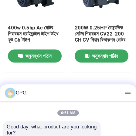
আমাদের সম্পর্কে
400w 0.5hp Ac মোটর
200W 0.25HP বৈদ্যুতিক
গিয়ারবক্স হরাইজন্টাল টাইপ উইথ
মোটর গিয়ারবক্স CV22-200
কারখানা পরিদর্শন
ফুট Ch টাইপ
CH CV গিয়ার রিডাকশন মোটর
অনুসন্ধান পাঠান
অনুসন্ধান পাঠান
গুণমান নিয়ন্ত্রণ
আমাদের সাথে যোগাযোগ
GPG
খবর
এসি গিয়ার মোটর
6:51 AM
Good day, what product are you looking 
ডিসি গিয়ার মোটর
for?
22mm শ্যাফট ইলেকট্রিক
CV750W 1HP বৈদ্যুতিক