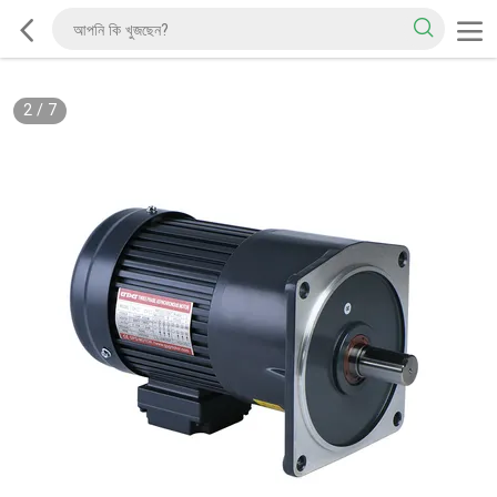
2
/
7