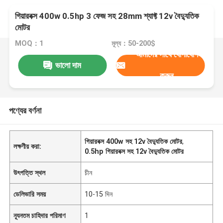
গিয়ারবক্স 400w 0.5hp 3 ফেজ সহ 28mm শ্যাফ্ট 12v বৈদ্যুতিক
মোটর
MOQ：1
মূল্য：50-200$
আমাদের সাথে যোগাযোগ
ভালো দাম
করুন
পণ্যের বর্ণনা
গিয়ারবক্স 400w সহ 12v বৈদ্যুতিক মোটর
,
লক্ষণীয় করা:
0.5hp গিয়ারবক্স সহ 12v বৈদ্যুতিক মোটর
উৎপত্তি স্থল
চীন
ডেলিভারি সময়
10-15 দিন
ন্যূনতম চাহিদার পরিমাণ
1