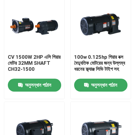
CV 1500W 2HP এসি গিয়ার
100w 0.125hp গিয়ার বক্স
মোটর 32MM SHAFT
বৈদ্যুতিক মোটরের জন্য উল্লম্ব
CH32-1500
ধরনের ফ্ল্যাঞ্জ সিভি টাইপ সহ
অনুসন্ধান পাঠান
অনুসন্ধান পাঠান
বাড়ি
পণ্য
ভিডিও